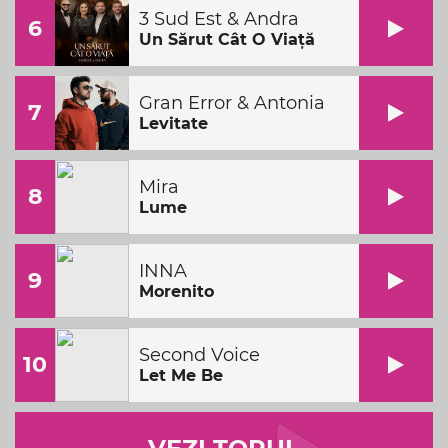
3 Sud Est & Andra
6
Un Sărut Cât O Viață
Gran Error & Antonia
7
Levitate
Mira
8
Lume
INNA
9
Morenito
Second Voice
10
Let Me Be