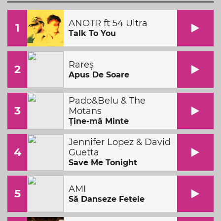
ANOTR ft 54 Ultra
1
Talk To You
Rareș
2
Apus De Soare
Pado&Belu & The
3
Motans
Ține-mă Minte
Jennifer Lopez & David
4
Guetta
Save Me Tonight
AMI
5
Să Danseze Fetele