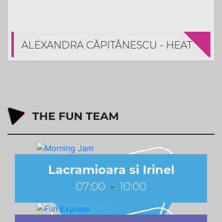
ALEXANDRA CĂPITĂNESCU - HEAT
THE FUN TEAM
Lacramioara si Irinel
-
07:00
10:00