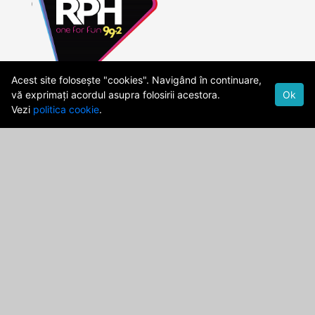
Acest site folosește "cookies". Navigând în continuare,
vă exprimați acordul asupra folosirii acestora.
Ok
Vezi
politica cookie
.
Cod Deontologic
Date firma
Politica de confidentialitate
Termeni si Conditii
publicitate@rph.ro
stiri@rph.ro
Str. Democratiei,Nr. 28A, Ploiesti, 100559