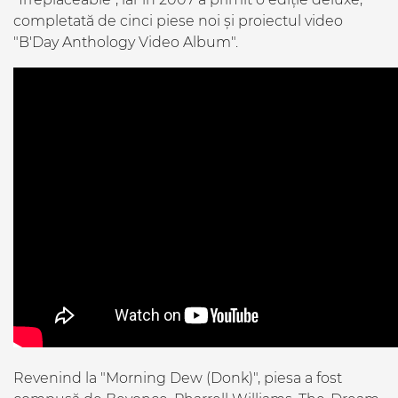
completată de cinci piese noi și proiectul video
"B'Day Anthology Video Album".
Revenind la "Morning Dew (Donk)", piesa a fost