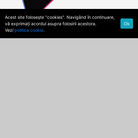
Acest site folosește "cookies". Navigând în continuare,
vă exprimați acordul asupra folosirii acestora.
Ok
Vezi
politica cookie
.
Cod Deontologic
Date firma
Politica de confidentialitate
Termeni si Conditii
publicitate@rph.ro
stiri@rph.ro
Str. Democratiei,Nr. 28A, Ploiesti, 100559
Facebook
Instagram
Youtube