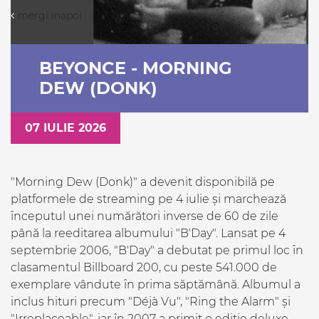
mergi inapoi
BEYONCE - MORNING
DEW (DONK)
07 IULIE 2026
"Morning Dew (Donk)" a devenit disponibilă pe
platformele de streaming pe 4 iulie și marchează
începutul unei numărători inverse de 60 de zile
până la reeditarea albumului "B'Day". Lansat pe 4
septembrie 2006, "B'Day" a debutat pe primul loc în
clasamentul Billboard 200, cu peste 541.000 de
exemplare vândute în prima săptămână. Albumul a
inclus hituri precum "Déjà Vu", "Ring the Alarm" și
"Irreplaceable", iar în 2007 a primit o ediție deluxe,