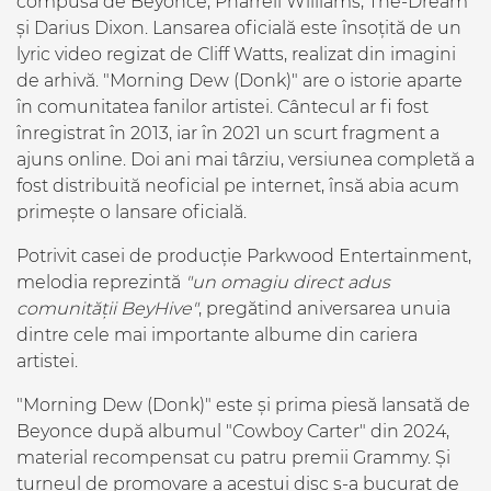
compusă de Beyonce, Pharrell Williams, The-Dream
și Darius Dixon. Lansarea oficială este însoțită de un
lyric video regizat de Cliff Watts, realizat din imagini
de arhivă. "Morning Dew (Donk)" are o istorie aparte
în comunitatea fanilor artistei. Cântecul ar fi fost
înregistrat în 2013, iar în 2021 un scurt fragment a
ajuns online. Doi ani mai târziu, versiunea completă a
fost distribuită neoficial pe internet, însă abia acum
primește o lansare oficială.
Potrivit casei de producție Parkwood Entertainment,
melodia reprezintă
"un omagiu direct adus
comunității BeyHive"
, pregătind aniversarea unuia
dintre cele mai importante albume din cariera
artistei.
"Morning Dew (Donk)" este și prima piesă lansată de
Beyonce după albumul "Cowboy Carter" din 2024,
material recompensat cu patru premii Grammy. Și
turneul de promovare a acestui disc s-a bucurat de