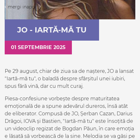
mergi inapoi
JO - IARTĂ-MĂ TU
01 SEPTEMBRIE 2025
Pe 29 august, chiar de ziua sa de naștere, JO a lansat
"Iartă-mă tu", o baladă despre sfârșitul unei iubiri,
spus fără vină, dar cu mult curaj.
Piesa-confesiune vorbește despre maturitatea
emoțională de a spune adevărul dureros, însă atât
de eliberator. Compusă de JO, Șerban Cazan, Darius
Drăgoi, IOVA și Bastien, "Iartă-mă tu" este însoțită de
un videoclip regizat de Bogdan Păun, în care emoția
e lăsată să vorbească de la sine. Melodia se va găsi pe