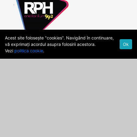
Acest site folosește "cookies". Navigând în continuare,
vă exprimați acordul asupra folosirii acestora.
Ok
Vezi
politica cookie
.
Cod Deontologic
Date firma
Politica de confidentialitate
Termeni si Conditii
publicitate@rph.ro
stiri@rph.ro
Str. Democratiei,Nr. 28A, Ploiesti, 100559