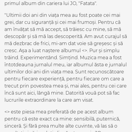
primul album din cariera lui JO, "Fatata".
"Ultimii doi ani din viața mea au fost poate cei mai
grei, dar cu siguranță și cei mai frumoși. Pentru că
am învățat să mă accept, să trăiesc cu mine, să mă
descopăr și să mă las descoperită. Am avut curajul să
mă dezbrac de frici, mi-am dat voie să greșesc și să
cresc. Așa a luat naștere albumul <
>. Pur și simplu
trăind. Experimentând. Simțind. Muzica mea a fost
întotdeauna jurnalul meu, iar albumul ăsta e jurnalul
ultimilor doi ani din viața mea. Sunt recunoscătoare
pentru fiecare experiență, pentru fiecare om care a
trecut prin povestea mea și, mai ales, pentru cei care
încă sunt aici, lângă mine. Datorită vouă pot să fac
lucrurile extraordinare la care am visat.
<
> este piesa mea preferată de pe acest album
pentru că este exact ca mine: sensibilă, puternică,
sinceră. Și fără prea multe alte cuvinte, vă las să o