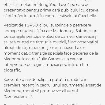
oficial al melodiei "Bring Your Love", pe care au
prezentat-o pentru prima oară publicului cu câteva
săptămâni în urmă, în cadrul festivalului Coachella.
Regizat de TORSO, clipul surprinde o petrecere
aproape ritualistică în care Madonna și Sabrina sunt
personajele principale. Zeci de oameni dansează și
se lasă purtați de ritmurile muzicii, fiind observați și
filmați de niște personaje misterioase. La un
moment dat, o tranziție specială face trecerea de la
Madonna la actrița Julia Garner, cea care ar
interpreta-o pe regina muzicii pop într-un film
biografic.
Secvențe din videoclip au putut fi urmărite în
premieră recent, în cadrul unui scurtmetraj lansat de
Madonna, menit să promoveze albumul
"Confessions II".