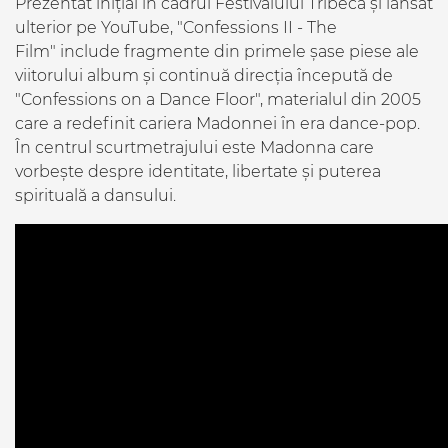
Prezentat inițial în cadrul Festivalului Tribeca și lansat
ulterior pe YouTube, "Confessions II - The
Film" include fragmente din primele șase piese ale
viitorului album și continuă direcția începută de
"Confessions on a Dance Floor", materialul din 2005
care a redefinit cariera Madonnei în era dance-pop.
În centrul scurtmetrajului este Madonna care
vorbește despre identitate, libertate și puterea
spirituală a dansului.