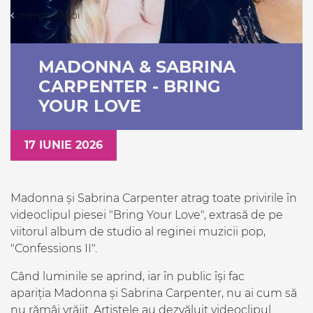
mergi inapoi
MADONNA & SABRINA
CARPENTER - BRING
YOUR LOVE
17 IUNIE 2026
Madonna și Sabrina Carpenter atrag toate privirile în
videoclipul piesei "Bring Your Love", extrasă de pe
viitorul album de studio al reginei muzicii pop,
"Confessions II".
Când luminile se aprind, iar în public își fac
apariția Madonna și Sabrina Carpenter, nu ai cum să
nu rămâi vrăjit. Artistele au dezvăluit videoclipul