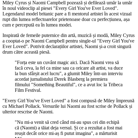
Miley Cyrus și Naomi Campbell pozează și defilează umăr la umăr
în noul videoclip al piesei "Every Girl You've Ever Loved".
Legendarul model britanic pare a fi mentorul artistei în acest vizual
rupt din lumea reflectoarelor prietenoase doar cu perfecțiunea, așa
cum e percepută ea în lumea modei.
Inspirată de femeile puternice din artă, muzică și modă, Miley Cyrus
a cooptat-o pe Naomi Campbell pentru single-ul "Every Girl You've
Ever Loved". Potrivit declarațiilor artistei, Naomi și-a croit singură
drum către această piesă.
"Forța este un cuvânt magic aici. Dacă Naomi vrea să
facă ceva, la fel ca mine sau ca oricare alt artist, va duce
la bun sfârșit acel lucru", a glumit Miley într-un interviu
acordat jurnalistului Derek Blasberg la premiera
filmului "Something Beautiful", ce a avut loc la Tribeca
Film Festival.
"Every Girl You've Ever Loved" a fost compusă de Miley împreună
cu Michael Pollack. Versurile lui Naomi au fost scrise de Pollack și
ulterior rescrise de Naomi.
"Nu mi-a venit să cred când mi-au spus cei din echipă
că (Naomi) a tăiat deja versul. Și ce a rezultat a fost mai
reușit decât orice mi-aș fi putut imagina", a mărturisit