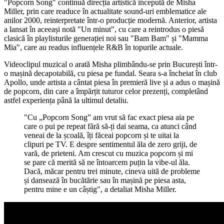
"Popcorn Song" continuă direcția artistică începută de Misha
Miller, prin care readuce în actualitate sound-uri emblematice ale
anilor 2000, reinterpretate într-o producție modernă. Anterior, artista
a lansat în aceeași notă "Un minut", cu care a reintrodus o piesă
clasică în playlisturile generației noi sau "Bam Bam" și "Mamma
Mia", care au readus influențele R&B în topurile actuale.
Videoclipul muzical o arată Misha plimbându-se prin București într-
o mașină decapotabilă, cu piesa pe fundal. Seara s-a încheiat în club
Apollo, unde artista a cântat piesa în premieră live și a adus o mașină
de popcorn, din care a împărțit tuturor celor prezenți, completând
astfel experiența până la ultimul detaliu.
"Cu „Popcorn Song”
am vrut să fac exact piesa aia pe
care o pui pe repeat fără să-ți dai seama, ca atunci când
veneai de la școală, îți făceai popcorn și te uitai la
clipuri pe TV. E despre sentimentul ăla de zero griji, de
vară, de prieteni. Am crescut cu muzica popcorn și mi
se pare că merită să ne întoarcem puțin la vibe-ul ăla.
Dacă, măcar pentru trei minute, cineva uită de probleme
și dansează în bucătărie sau în mașină pe piesa asta,
pentru mine e un câștig", a detaliat Misha Miller.