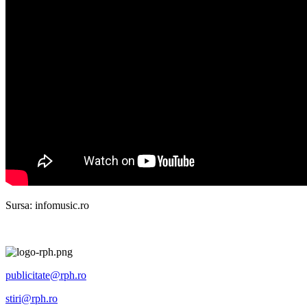
Sursa: infomusic.ro
publicitate@rph.ro
stiri@rph.ro