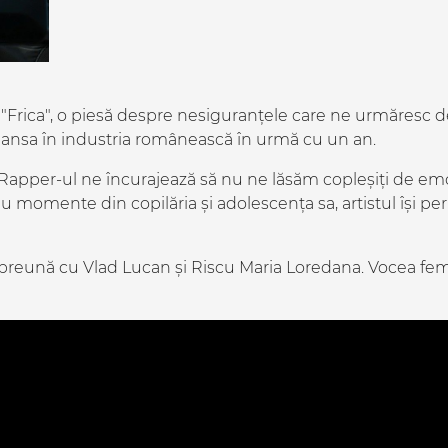
Frica", o piesă despre nesiguranțele care ne urmăresc de-
 lansa în industria românească în urmă cu un an.
Rapper-ul ne încurajează să nu ne lăsăm copleșiți de emoți
u momente din copilăria și adolescența sa, artistul își per
reună cu Vlad Lucan și Riscu Maria Loredana. Vocea femi