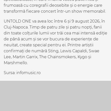
frumoasă cu coregrafii deosebite și o energie care
transformă fiecare concert într-un show memorabil.
UNTOLD ONE va avea loc între 6 și 9 august 2026, în
Cluj-Napoca. Timp de patru zile și patru nopți, fanii
din toate colțurile lumii vor trăi cea mai intensă ediție
de până acum și se vor bucura de experiențe de
neuitat, create special pentru ei. Printre artiștii
confirmați de numără Sting, Lewis Capaldi, Swae
Lee, Martin Garrix, The Chainsmokers, Kygo și
Marshmello.
Sursa: infomusic.ro