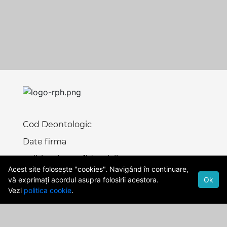
Cod Deontologic
Date firma
Politica de confidentialitate
Acest site folosește "cookies". Navigând în continuare,
Termeni si Conditii
vă exprimați acordul asupra folosirii acestora.
Ok
Vezi
politica cookie
.
publicitate@rph.ro
stiri@rph.ro