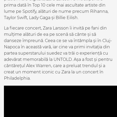
prima dată în Top 10 cele mai ascultate artiste din
lume pe Spotify, alături de nume precum Rihanna,
Taylor Swift, Lady Gaga și Billie Eilish.
La fiecare concert, Zara Larsson îi invită pe fani din
mulțime alături de ea pe scenă să cânte și să
danseze împreună. Ceea ce se va întâmpla și în Cluj-
Napoca în această vară, iar cine va primi invitația din
partea superstarului suedez va trăi o experiență cu
adevărat memorabilă la UNTOLD. Așa a fost și pentru
cântărețul Alex Warren, care a preluat trendul și a
creat un moment iconic cu Zara la un concert în
Philadelphia.