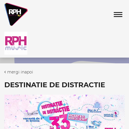
Tog
ON AIR
cu Non Stop Hits
mergi inapoi
DESTINATIE DE DISTRACTIE