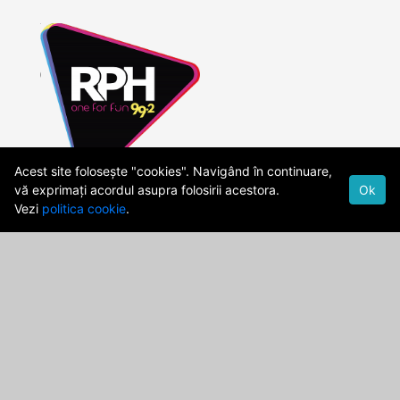
Acest site folosește "cookies". Navigând în continuare,
vă exprimați acordul asupra folosirii acestora.
Ok
Vezi
politica cookie
.
Cod Deontologic
Date firma
Politica de confidentialitate
Termeni si Conditii
publicitate@rph.ro