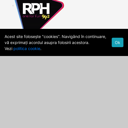
Acest site folosește "cookies". Navigând în continuare,
vă exprimați acordul asupra folosirii acestora.
Ok
Vezi
politica cookie
.
Cod Deontologic
Date firma
Politica de confidentialitate
Termeni si Conditii
publicitate@rph.ro
stiri@rph.ro
Str. Democratiei,Nr. 28A, Ploiesti, 100559